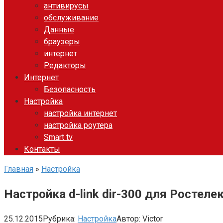
антивирусы
обслуживание
Данные
браузеры
интернет
Редакторы
Интернет
Безопасность
Настройка
настройка интернет
настройка роутера
Smart tv
Контакты
Главная
»
Настройка
Настройка d-link dir-300 для Ростеле
25.12.2015
Рубрика:
Настройка
Автор:
Victor