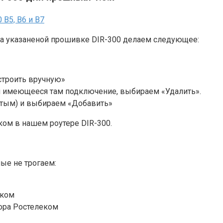
м на указаненой прошивке DIR-300 делаем следующее:
строить вручную»
м имеющееся там подключение, выбираем «Удалить».
стым) и выбираем «Добавить»
ом в нашем роутере DIR-300.
ые не трогаем:
еком
ора Ростелеком