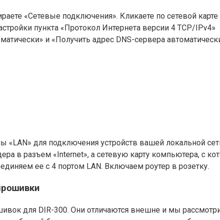
ираете «Сетевые подключения». Кликаете по сетевой карт
астройки пункта «Протокол Интернета версии 4 TCP/IPv4»
оматически» и «Получить адрес DNS-сервера автоматически»
ы «LAN» для подключения устройств вашей локальной сети
а в разъем «Internet», а сетевую карту компьютера, с кот
оединяем ее с 4 портом LAN. Включаем роутер в розетку.
 прошивки
ивок для DIR-300. Они отличаются внешне и мы рассмотр