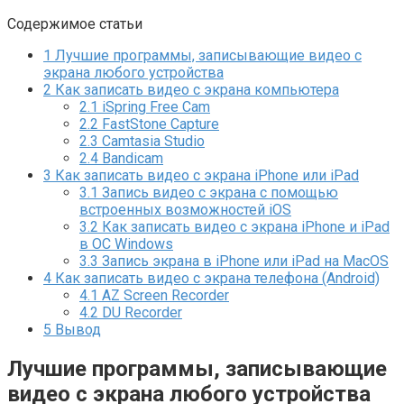
Содержимое статьи
1
Лучшие программы, записывающие видео с
экрана любого устройства
2
Как записать видео с экрана компьютера
2.1
iSpring Free Cam
2.2
FastStone Capture
2.3
Camtasia Studio
2.4
Bandicam
3
Как записать видео с экрана iPhone или iPad
3.1
Запись видео с экрана c помощью
встроенных возможностей iOS
3.2
Как записать видео с экрана iPhone и iPad
в ОС Windows
3.3
Запись экрана в iPhone или iPad на MacOS
4
Как записать видео с экрана телефона (Android)
4.1
AZ Screen Recorder
4.2
DU Recorder
5
Вывод
Лучшие программы, записывающие
видео с экрана любого устройства