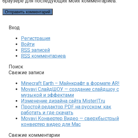
браузере для последующих моих комментариев.
Вход
Регистрация
Войти
RSS
записей
RSS
комментариев
Поиск
Свежие записи
Minecraft Earth – Майнкрафт в формате AR!
Movavi СлайдШОУ — создание слайдшоу с
музыкой и эффектами
Изменение дизайна сайта MisterIT.ru
Простой редактор PDF на русском: как
работать и где скачать
Movavi Конвертер Видео — сверхбыстрый
конвертер видео для Mac
Свежие комментарии