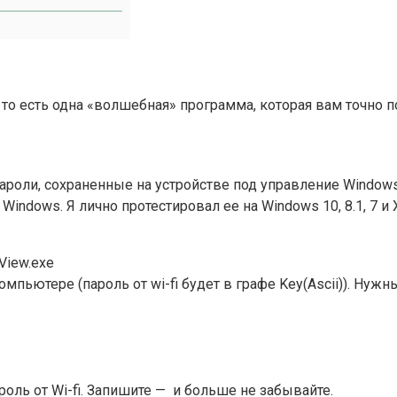
то есть одна «волшебная» программа, которая вам точно 
оли, сохраненные на устройстве под управление Windows,
indows. Я лично протестировал ее на Windows 10, 8.1, 7 и 
View.exe
омпьютере (пароль от wi-fi будет в графе Key(Ascii)). Нуж
оль от Wi-fi. Запишите — и больше не забывайте.