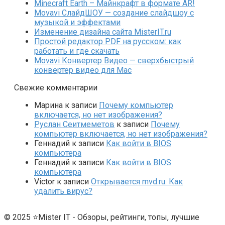
Minecraft Earth – Майнкрафт в формате AR!
Movavi СлайдШОУ — создание слайдшоу с
музыкой и эффектами
Изменение дизайна сайта MisterIT.ru
Простой редактор PDF на русском: как
работать и где скачать
Movavi Конвертер Видео — сверхбыстрый
конвертер видео для Mac
Свежие комментарии
Марина
к записи
Почему компьютер
включается, но нет изображения?
Руслан Сеитмеметов
к записи
Почему
компьютер включается, но нет изображения?
Геннадий
к записи
Как войти в BIOS
компьютера
Геннадий
к записи
Как войти в BIOS
компьютера
Victor
к записи
Открывается mvd.ru. Как
удалить вирус?
© 2025 ⭐Mister IT - Обзоры, рейтинги, топы, лучшие