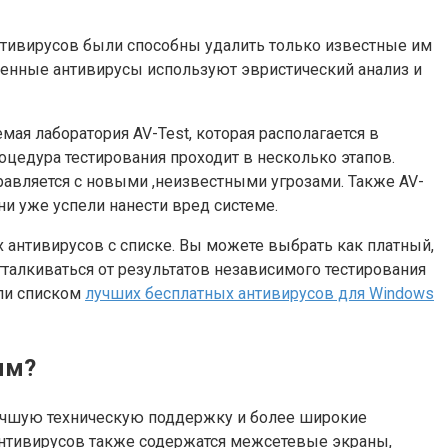
нтивирусов были способны удалить только известные им
енные антивирусы используют эвристический анализ и
ая лаборатория AV-Test, которая располагается в
оцедура тестирования проходит в несколько этапов.
равляется с новыми ,неизвестными угрозами. Также AV-
ни уже успели нанести вред системе.
антивирусов с списке. Вы можете выбрать как платный,
отталкиваться от результатов независимого тестирования
ли списком
лучших бесплатных антивирусов для Windows
ым?
лучшую техническую поддержку и более широкие
х антивирусов также содержатся межсетевые экраны,