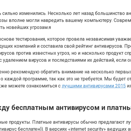
ь сильно изменились. Несколько лет назад большинство а
розы вполне могли навредить вашему компьютеру. Соврем
ять новейших угрозам.я
снове тестирования, которое провела независимая уважаем
дущих компаний и составила свой рейтинг антивирусов. Пр
русов против известных угроз, но и насколько продукт сп
с удалением вирусов и последствиями их действий, если о
енно рекомендую обратить внимание на несколько первых 
 о каждой программе, так как это не требуется. Мы будет 
акже можете ознакомиться с
лучшими антивирусами 2015
и
ежду бесплатным антивирусом и платн
усные продукты. Платные антивирусы обычно предлагают 
вирус бесплатен)). В версиях «internet security» ведущи