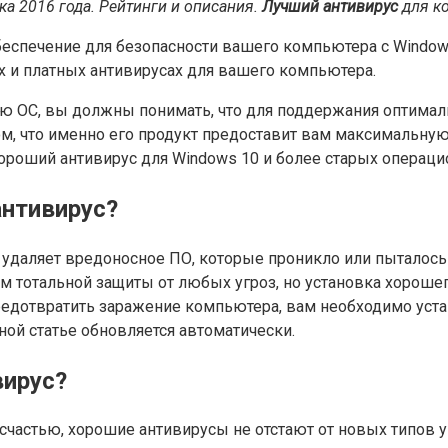
а 2016 года. Рейтинги и описания.
Лучший антивирус
для ко
спечение для безопасности вашего компьютера с Windows 
ых и платных антивирусах для вашего компьютера.
ую ОС, вы должны понимать, что для поддержания оптимал
м, что именно его продукт предоставит вам максимальную
ороший антивирус для Windows 10 и более старых операци
антивирус?
удаляет вредоносное ПО, которые проникло или пыталось
ам тотальной защиты от любых угроз, но установка хорош
едотвратить заражение компьютера, вам необходимо устан
ной статье обновляется автоматически.
вирус?
 счастью, хорошие антивирусы не отстают от новых типов