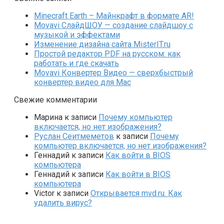
Minecraft Earth – Майнкрафт в формате AR!
Movavi СлайдШОУ — создание слайдшоу с
музыкой и эффектами
Изменение дизайна сайта MisterIT.ru
Простой редактор PDF на русском: как
работать и где скачать
Movavi Конвертер Видео — сверхбыстрый
конвертер видео для Mac
Свежие комментарии
Марина
к записи
Почему компьютер
включается, но нет изображения?
Руслан Сеитмеметов
к записи
Почему
компьютер включается, но нет изображения?
Геннадий
к записи
Как войти в BIOS
компьютера
Геннадий
к записи
Как войти в BIOS
компьютера
Victor
к записи
Открывается mvd.ru. Как
удалить вирус?