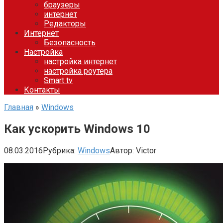
браузеры
интернет
Редакторы
Интернет
Безопасность
Настройка
настройка интернет
настройка роутера
Smart tv
Контакты
Главная
»
Windows
Как ускорить Windows 10
08.03.2016
Рубрика:
Windows
Автор:
Victor