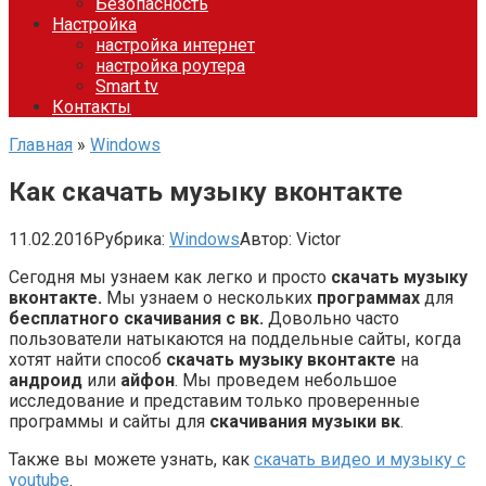
Безопасность
Настройка
настройка интернет
настройка роутера
Smart tv
Контакты
Главная
»
Windows
Как скачать музыку вконтакте
11.02.2016
Рубрика:
Windows
Автор:
Victor
Сегодня мы узнаем как легко и просто
скачать музыку
вконтакте.
Мы узнаем о нескольких
программах
для
бесплатного скачивания с вк.
Довольно часто
пользователи натыкаются на поддельные сайты, когда
хотят найти способ
скачать музыку вконтакте
на
андроид
или
айфон
. Мы проведем небольшое
исследование и представим только проверенные
программы и сайты для
скачивания музыки вк
.
Также вы можете узнать, как
скачать видео и музыку с
youtube
.