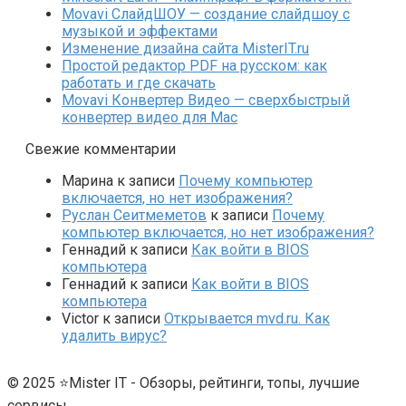
Movavi СлайдШОУ — создание слайдшоу с
музыкой и эффектами
Изменение дизайна сайта MisterIT.ru
Простой редактор PDF на русском: как
работать и где скачать
Movavi Конвертер Видео — сверхбыстрый
конвертер видео для Mac
Свежие комментарии
Марина
к записи
Почему компьютер
включается, но нет изображения?
Руслан Сеитмеметов
к записи
Почему
компьютер включается, но нет изображения?
Геннадий
к записи
Как войти в BIOS
компьютера
Геннадий
к записи
Как войти в BIOS
компьютера
Victor
к записи
Открывается mvd.ru. Как
удалить вирус?
© 2025 ⭐Mister IT - Обзоры, рейтинги, топы, лучшие
сервисы